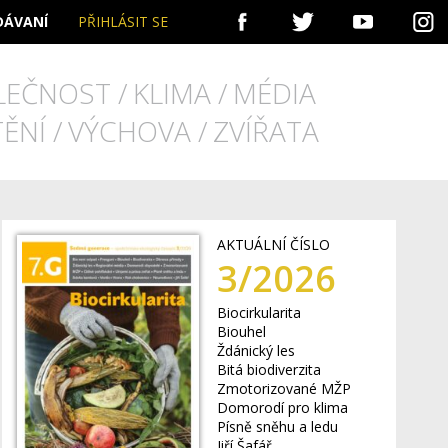
PŘIHLÁSIT SE
FACEBOOK
TWITTER
YOUTUBE
I
LEČNOST
KLIMA
MÉDIA
TĚNÍ
VÝCHOVA
ZVÍŘATA
AKTUÁLNÍ ČÍSLO
3/2026
Biocirkularita
Biouhel
Ždánický les
Bitá biodiverzita
Zmotorizované MŽP
Domorodí pro klima
Písně sněhu a ledu
Jiří Šafář