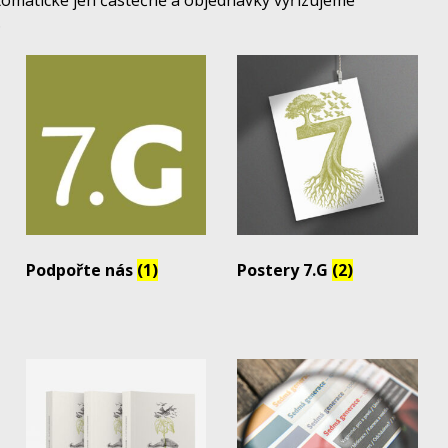
tomatické jen částečně a objednávky vyřizujeme
.
Podpořte nás
(1)
Postery 7.G
(2)