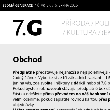
SEDMÁ GENERACE
ČTVRTEK
6. SRPNA 2026
SEDMÁ GENERACE
PŘÍRODA
POLI
KULTURA
(E
Obchod
Předplatné
představuje nejsnazší a nejspolehlivější 
žádný článek. Vyberte si ze tří základních variant –
ti
jen na vás, zda zvolíte i některý z
dárků
nebo si 7.G 
Pokud byste si obnovovali stávající předplatné bez dá
částku odešlete přímo
převodem na náš bankovní 
velmi oceníme, pokud zaplatíte rovnou kartou
přes 
objednávky.