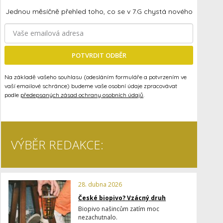
Jednou měsíčně přehled toho, co se v 7.G chystá nového
POTVRDIT ODBĚR
Na základě vašeho souhlasu (odesláním formuláře a potvrzením ve
vaší emailové schránce) budeme vaše osobní údaje zpracovávat
podle
předepsaných zásad ochrany osobních údajů
.
VÝBĚR REDAKCE:
28. dubna 2026
České biopivo? Vzácný druh
Biopivo našincům zatím moc
nezachutnalo.