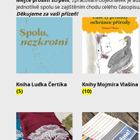
Mějte prosím strpení
, zpracování objednávek je au
jednotlivě spolu se zajištěním chodu celého časopisu
Děkujeme za vaši přízeň!
Kniha Luďka Čertíka
Knihy Mojmíra Vlašína
(5)
(10)