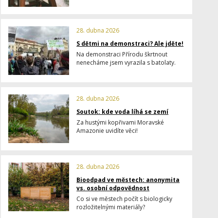
28. dubna 2026
S dětmi na demonstraci? Ale jděte!
Na demonstraci Přírodu škrtnout
nenecháme jsem vyrazila s batolaty.
28. dubna 2026
Soutok: kde voda líhá se zemí
Za hustými kopřivami Moravské
Amazonie uvidíte věci!
28. dubna 2026
Bioodpad ve městech: anonymita
vs. osobní odpovědnost
Co si ve městech počít s biologicky
rozložitelnými materiály?