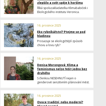
zlepšilo a svět spěje k horšímu
Říká spoluzakladatelka Klimababiček i
Ekologického institutu Veronica.
16. prosince 2025
Eko rybníkářství? Ptejme se pod
hladinou
Prosazuje se ekologičtější způsob
chovu a lovu ryb?
16. prosince 2025
Denisa Morongová: Klima a
feminismus nelze řešit jedno bez
druhého
S členkou NESEHNUTÍ nejen o
genderově senzitivním plánování měst.
16. prosince 2025
Ovoce tradiční, nebo moderní?