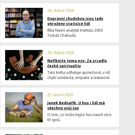
28. dubna 2026
Dopravní chudobou jsou tady
ohroženy statisíce lidí
Říká hlavní analytik Institutu 2050
Tomáš Chabada.
28. dubna 2026
Neříkejte tomu ezo: Za zrcadlo
české spirituality
Tato kniha odhaluje společnost, v níž
chybí solidarita, empatie a laskavost.
25. února 2026
Janek Bednařík: U hus i lidí má
všechno svůj čas
O tom, co může hejno hus naučit otce
tří synů.