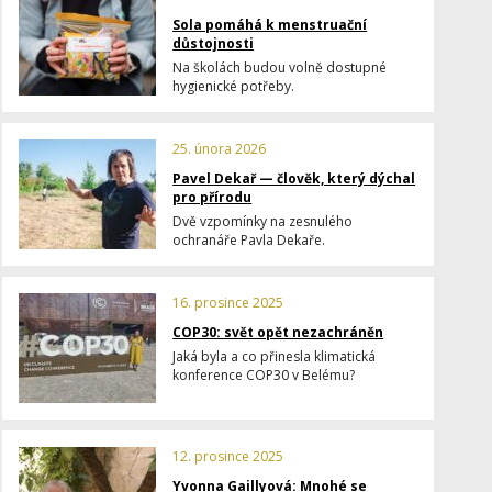
Sola pomáhá k menstruační
důstojnosti
Na školách budou volně dostupné
hygienické potřeby.
25. února 2026
Pavel Dekař — člověk, který dýchal
pro přírodu
Dvě vzpomínky na zesnulého
ochranáře Pavla Dekaře.
16. prosince 2025
COP30: svět opět nezachráněn
Jaká byla a co přinesla klimatická
konference COP30 v Belému?
12. prosince 2025
Yvonna Gaillyová: Mnohé se