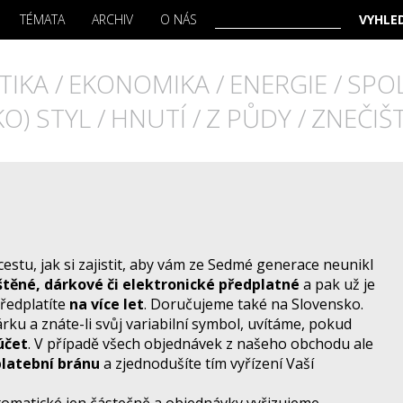
TÉMATA
ARCHIV
O NÁS
TIKA
EKONOMIKA
ENERGIE
SPO
KO) STYL
HNUTÍ
Z PŮDY
ZNEČIŠ
cestu, jak si zajistit, aby vám ze Sedmé generace neunikl
štěné, dárkové či elektronické předplatné
a pak už je
předplatíte
na více let
. Doručujeme také na Slovensko.
rku a znáte-li svůj variabilní symbol, uvítáme, pokud
účet
. V případě všech objednávek z našeho obchodu ale
platební bránu
a zjednodušíte tím vyřízení Vaší