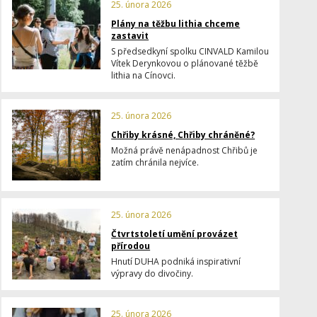
25. února 2026
Plány na těžbu lithia chceme
zastavit
S předsedkyní spolku CINVALD Kamilou
Vítek Derynkovou o plánované těžbě
lithia na Cínovci.
25. února 2026
Chřiby krásné, Chřiby chráněné?
Možná právě nenápadnost Chřibů je
zatím chránila nejvíce.
25. února 2026
Čtvrtstoletí umění provázet
přírodou
Hnutí DUHA podniká inspirativní
výpravy do divočiny.
25. února 2026